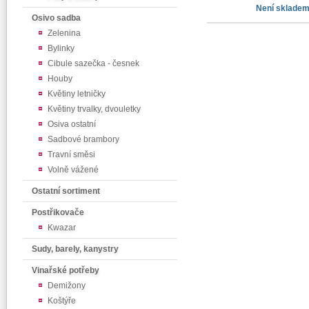
Není sklade
Osivo sadba
Zelenina
Bylinky
Cibule sazečka - česnek
Houby
Květiny letničky
Květiny trvalky, dvouletky
Osiva ostatní
Sadbové brambory
Travní směsi
Volně vážené
Ostatní sortiment
Postřikovače
Kwazar
Sudy, barely, kanystry
Vinařské potřeby
Demižony
Koštýře