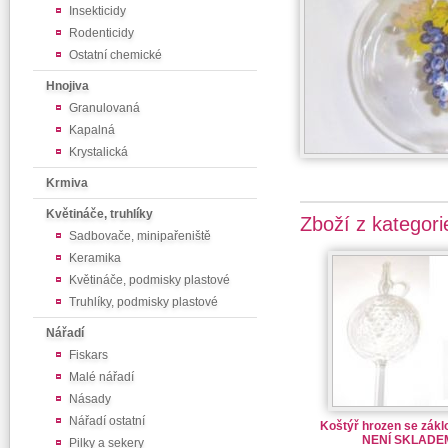
Insekticidy
Rodenticidy
Ostatní chemické
Hnojiva
Granulovaná
Kapalná
Krystalická
Krmiva
Květináče, truhlíky
Zboží z kategori
Sadbovače, minipařeniště
Keramika
Květináče, podmisky plastové
Truhlíky, podmisky plastové
Nářadí
Fiskars
Malé nářadí
Násady
Nářadí ostatní
Koštýř hrozen se zákl
NENÍ SKLADE
Pilky a sekery