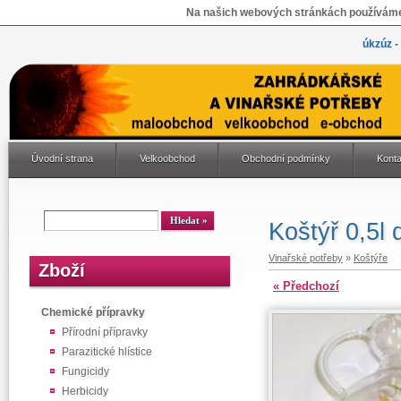
Na našich webových stránkách používáme 
úkzúz -
Úvodní strana
Velkoobchod
Obchodní podmínky
Konta
Koštýř 0,5l
Vinařské potřeby
»
Koštýře
Zboží
« Předchozí
Chemické přípravky
Přírodní přípravky
Parazitické hlístice
Fungicidy
Herbicidy