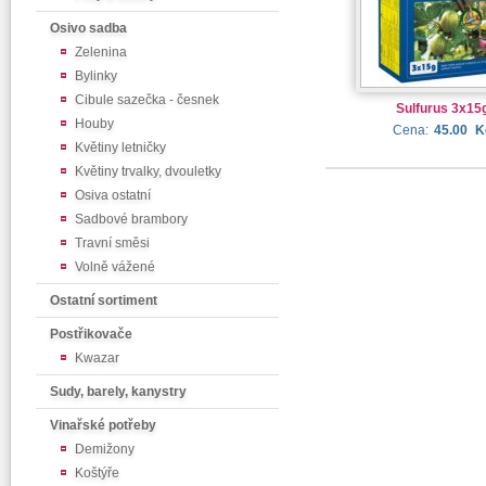
Osivo sadba
Zelenina
Bylinky
Cibule sazečka - česnek
Sulfurus 3x15
Houby
Cena:
45.00
K
Květiny letničky
Květiny trvalky, dvouletky
Osiva ostatní
Sadbové brambory
Travní směsi
Volně vážené
Ostatní sortiment
Postřikovače
Kwazar
Sudy, barely, kanystry
Vinařské potřeby
Demižony
Koštýře