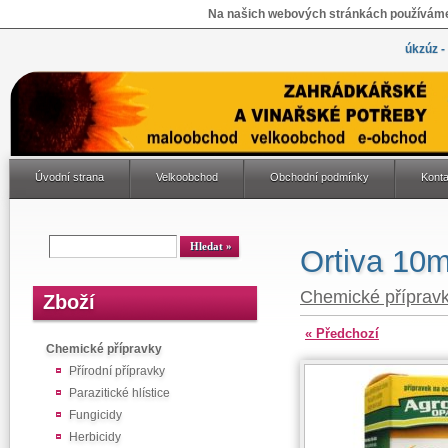
Na našich webových stránkách používáme 
úkzúz -
Úvodní strana
Velkoobchod
Obchodní podmínky
Konta
Ortiva 10m
Chemické příprav
Zboží
« Předchozí
Chemické přípravky
Přírodní přípravky
Parazitické hlístice
Fungicidy
Herbicidy