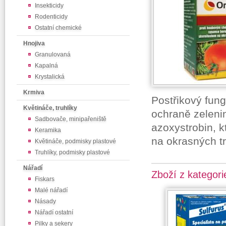
Insekticidy
Rodenticidy
Ostatní chemické
Hnojiva
Granulovaná
Kapalná
Krystalická
Krmiva
Postřikový fung
Květináče, truhlíky
ochraně zeleni
Sadbovače, minipařeniště
azoxystrobin, k
Keramika
na okrasných tr
Květináče, podmisky plastové
Truhlíky, podmisky plastové
Nářadí
Zboží z kategori
Fiskars
Malé nářadí
Násady
Nářadí ostatní
Pilky a sekery