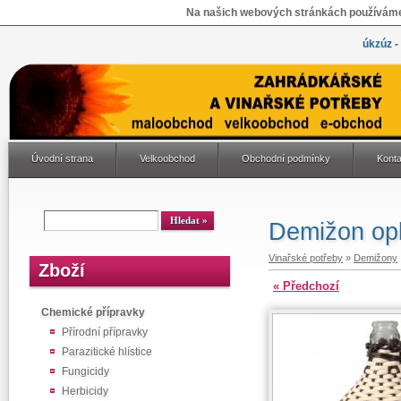
Na našich webových stránkách používáme 
úkzúz -
Úvodní strana
Velkoobchod
Obchodní podmínky
Konta
Demižon opl
Vinařské potřeby
»
Demižony
Zboží
« Předchozí
Chemické přípravky
Přírodní přípravky
Parazitické hlístice
Fungicidy
Herbicidy