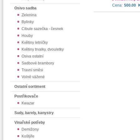
Cena:
500.00
Osivo sadba
Zelenina
Bylinky
Cibule sazečka - česnek
Houby
Květiny letničky
Květiny trvalky, dvouletky
Osiva ostatní
Sadbové brambory
Travní směsi
Volně vážené
Ostatní sortiment
Postřikovače
Kwazar
Sudy, barely, kanystry
Vinařské potřeby
Demižony
Koštýře