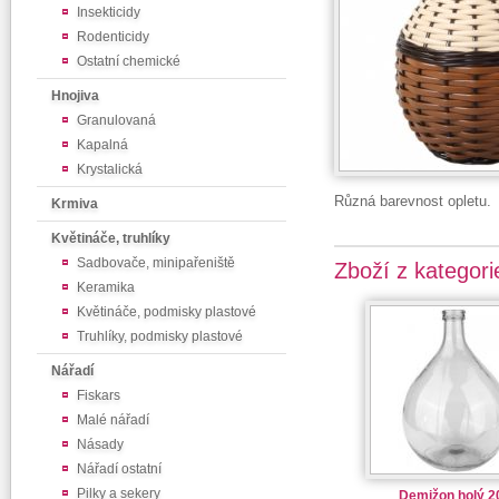
Insekticidy
Rodenticidy
Ostatní chemické
Hnojiva
Granulovaná
Kapalná
Krystalická
Různá barevnost opletu.
Krmiva
Květináče, truhlíky
Sadbovače, minipařeniště
Zboží z kategori
Keramika
Květináče, podmisky plastové
Truhlíky, podmisky plastové
Nářadí
Fiskars
Malé nářadí
Násady
Nářadí ostatní
Pilky a sekery
Demižon holý 20