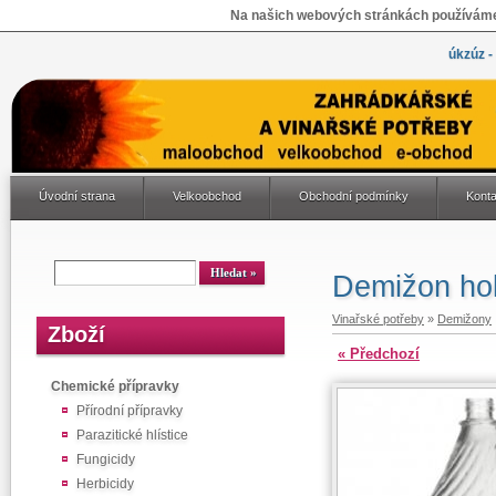
Na našich webových stránkách používáme 
úkzúz -
Úvodní strana
Velkoobchod
Obchodní podmínky
Konta
Demižon hol
Vinařské potřeby
»
Demižony
Zboží
« Předchozí
Chemické přípravky
Přírodní přípravky
Parazitické hlístice
Fungicidy
Herbicidy