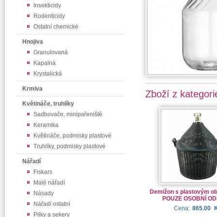
Insekticidy
Rodenticidy
Ostatní chemické
Hnojiva
Granulovaná
Kapalná
Krystalická
Krmiva
Zboží z kategori
Květináče, truhlíky
Sadbovače, minipařeniště
Keramika
Květináče, podmisky plastové
Truhlíky, podmisky plastové
Nářadí
Fiskars
Malé nářadí
Demižon s plastovým oba
Násady
POUZE OSOBNÍ OD
Nářadí ostatní
Cena:
865.00
Pilky a sekery