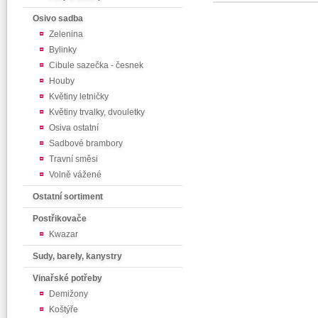
Osivo sadba
Zelenina
Bylinky
Cibule sazečka - česnek
Houby
Květiny letničky
Květiny trvalky, dvouletky
Osiva ostatní
Sadbové brambory
Travní směsi
Volně vážené
Ostatní sortiment
Postřikovače
Kwazar
Sudy, barely, kanystry
Vinařské potřeby
Demižony
Koštýře