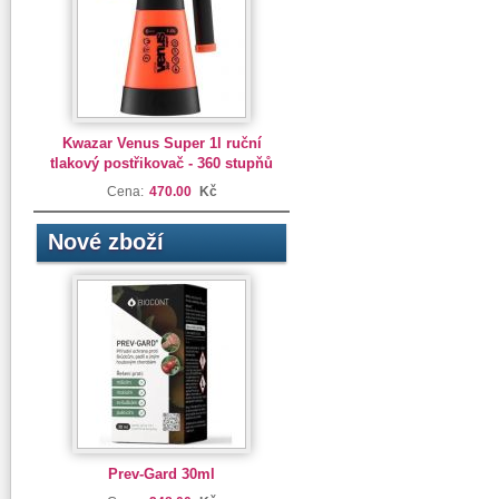
Kwazar Venus Super 1l ruční
tlakový postřikovač - 360 stupňů
Cena:
470.00
Kč
Nové zboží
Prev-Gard 30ml