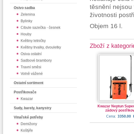
těsnění nejsou 
Osivo sadba
životnosti post
Zelenina
Bylinky
Objem 16 l.
Cibule sazečka - česnek
Houby
Květiny letničky
Zboží z kategori
Květiny trvalky, dvouletky
Osiva ostatní
Sadbové brambory
Travní směsi
Volně vážené
Ostatní sortiment
Postřikovače
Kwazar
Kwazar Neptun Super 
Sudy, barely, kanystry
zádový postřiko
Cena:
3350.00
Vinařské potřeby
Demižony
Koštýře