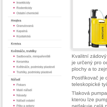
Insekticidy
Rodenticidy
Ostatní chemické
Hnojiva
Granulovaná
Kapalná
Krystalická
Krmiva
Květináče, truhlíky
Kvalitní zádový
Sadbovače, minipařeniště
je určený pro o
Keramika
Květináče, podmisky plastové
plochy a to ze
Truhlíky, podmisky plastové
Postřikovač je 
Nářadí
teleskopické ty
Fiskars
Malé nářadí
Tlaková pumpa 
Násady
kterou lze pump
Nářadí ostatní
netlakuje celá 
Pilky a sekery