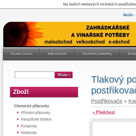
Na našich webových stránkách používáme 
úkzúz -
Úvodní strana
Velkoobchod
Obchodní podmínky
Konta
Tlakový po
postřikova
Zboží
Postřikovače
»
Kw
Chemické přípravky
« Předchozí
Přírodní přípravky
Parazitické hlístice
Fungicidy
Herbicidy