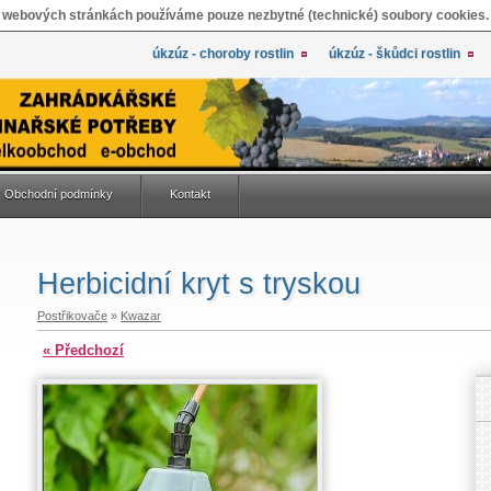
 webových stránkách používáme pouze nezbytné (technické) soubory cookies.
úkzúz - choroby rostlin
úkzúz - škůdci rostlin
Obchodní podmínky
Kontakt
Herbicidní kryt s tryskou
Postřikovače
»
Kwazar
« Předchozí