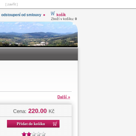
[ zavřít ]
odstoupení od smlouvy
košík
Zboží v košíku:
0
Další »
220.00
Cena:
Kč