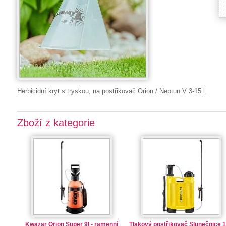
Herbicidní kryt s tryskou, na postřikovač Orion / Neptun V 3-15 l.
Zboží z kategorie
Kwazar Orion Super 9l - ramenní
Tlakový postřikovač Slunečnice 1