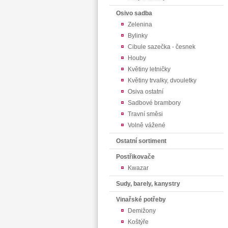
Osivo sadba
Zelenina
Bylinky
Cibule sazečka - česnek
Houby
Květiny letničky
Květiny trvalky, dvouletky
Osiva ostatní
Sadbové brambory
Travní směsi
Volně vážené
Ostatní sortiment
Postřikovače
Kwazar
Sudy, barely, kanystry
Vinařské potřeby
Demižony
Koštýře