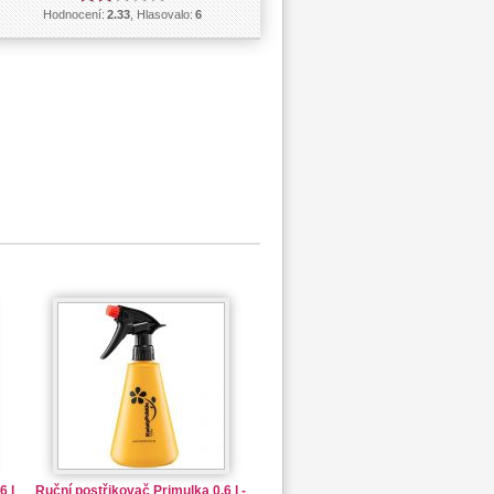
Hodnocení:
2.33
, Hlasovalo:
6
6 l
Ruční postřikovač Primulka 0,6 l -