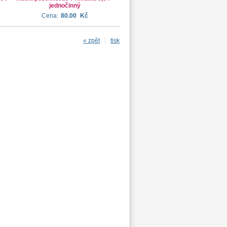
jednočinný
Cena:
80.00
Kč
« zpět
tisk