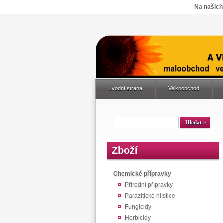
Na našich
Úvodní strana
Velkoobchod
Zboží
Chemické přípravky
Přírodní přípravky
Parazitické hlístice
Fungicidy
Herbicidy