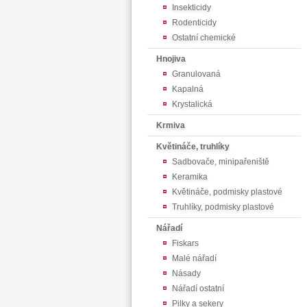
Insekticidy
Rodenticidy
Ostatní chemické
Hnojiva
Granulovaná
Kapalná
Krystalická
Krmiva
Květináče, truhlíky
Sadbovače, minipařeniště
Keramika
Květináče, podmisky plastové
Truhlíky, podmisky plastové
Nářadí
Fiskars
Malé nářadí
Násady
Nářadí ostatní
Pilky a sekery