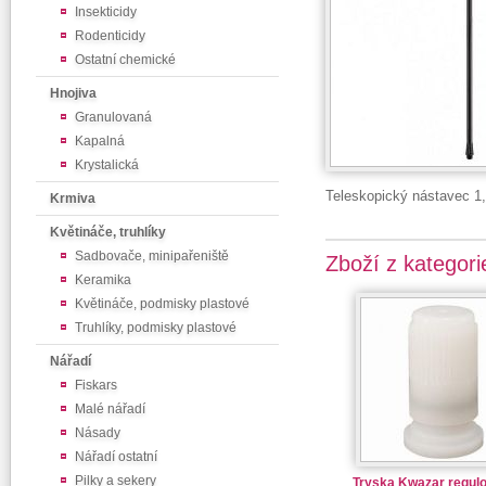
Insekticidy
Rodenticidy
Ostatní chemické
Hnojiva
Granulovaná
Kapalná
Krystalická
Teleskopický nástavec 1,
Krmiva
Květináče, truhlíky
Sadbovače, minipařeniště
Zboží z kategori
Keramika
Květináče, podmisky plastové
Truhlíky, podmisky plastové
Nářadí
Fiskars
Malé nářadí
Násady
Nářadí ostatní
Pilky a sekery
Tryska Kwazar regulo