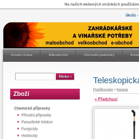
Na našich webových stránkách používáme 
úkzúz -
Úvodní strana
Velkoobchod
Obchodní podmínky
Konta
Teleskopická
Postřikovače
»
Kwazar
Zboží
« Předchozí
Chemické přípravky
Přírodní přípravky
Parazitické hlístice
Fungicidy
Herbicidy