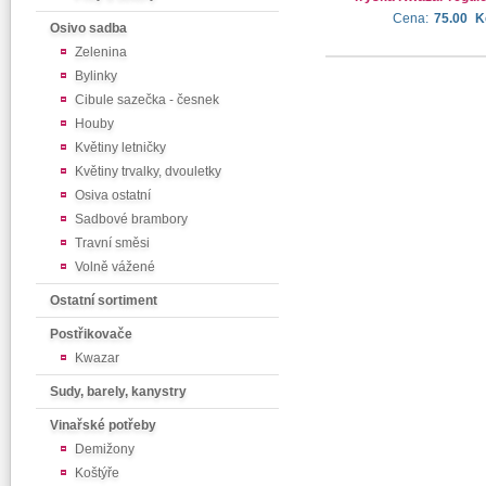
Cena:
75.00
K
Osivo sadba
Zelenina
Bylinky
Cibule sazečka - česnek
Houby
Květiny letničky
Květiny trvalky, dvouletky
Osiva ostatní
Sadbové brambory
Travní směsi
Volně vážené
Ostatní sortiment
Postřikovače
Kwazar
Sudy, barely, kanystry
Vinařské potřeby
Demižony
Koštýře