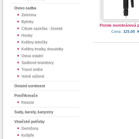
Osivo sadba
Zelenina
Bylinky
Pistole membránová p
Cibule sazečka - česnek
Cena:
325.00
Houby
Květiny letničky
Květiny trvalky, dvouletky
Osiva ostatní
Sadbové brambory
Travní směsi
Volně vážené
Ostatní sortiment
Postřikovače
Kwazar
Sudy, barely, kanystry
Vinařské potřeby
Demižony
Koštýře