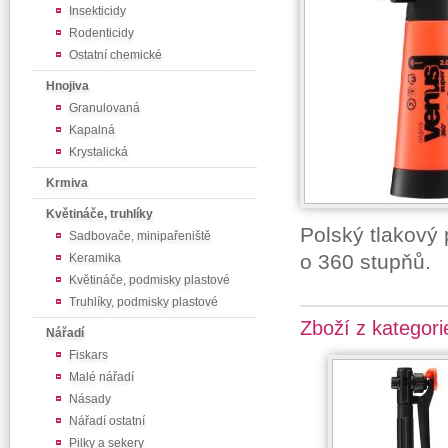
Insekticidy
Rodenticidy
Ostatní chemické
Hnojiva
Granulovaná
Kapalná
Krystalická
Krmiva
Květináče, truhlíky
Polský tlakový
Sadbovače, minipařeniště
o 360 stupňů.
Keramika
Květináče, podmisky plastové
Truhlíky, podmisky plastové
Zboží z kategori
Nářadí
Fiskars
Malé nářadí
Násady
Nářadí ostatní
Pilky a sekery