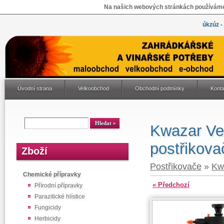
Na našich webových stránkách používáme 
úkzúz -
Úvodní strana
Velkoobchod
Obchodní podmínky
Konta
Kwazar Ven
postřikova
Zboží
Postřikovače
»
Kw
Chemické přípravky
« Předchozí
Přírodní přípravky
Parazitické hlístice
Fungicidy
Herbicidy