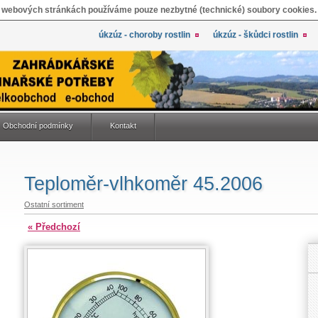
 webových stránkách používáme pouze nezbytné (technické) soubory cookies.
úkzúz - choroby rostlin
úkzúz - škůdci rostlin
Obchodní podmínky
Kontakt
Teploměr-vlhkoměr 45.2006
Ostatní sortiment
« Předchozí