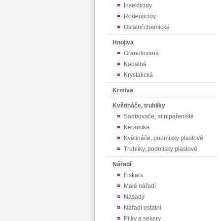
Insekticidy
Rodenticidy
Ostatní chemické
Hnojiva
Granulovaná
Kapalná
Krystalická
Krmiva
Květináče, truhlíky
Sadbovače, minipařeniště
Keramika
Květináče, podmisky plastové
Truhlíky, podmisky plastové
Nářadí
Fiskars
Malé nářadí
Násady
Nářadí ostatní
Pilky a sekery