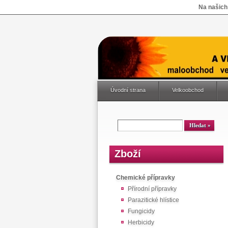
Na našich
Úvodní strana
Velkoobchod
Zboží
Chemické přípravky
Přírodní přípravky
Parazitické hlístice
Fungicidy
Herbicidy