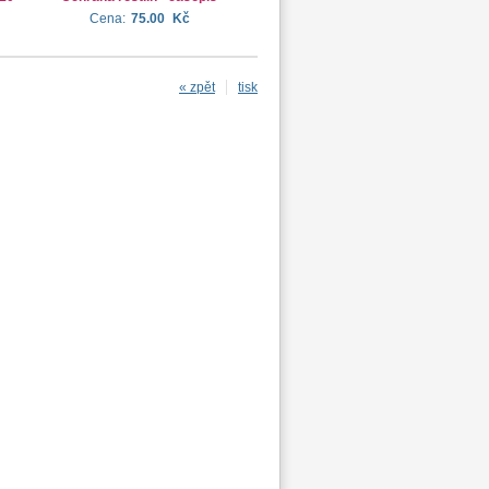
Cena:
75.00
Kč
« zpět
tisk