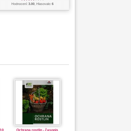
Hodnocení:
3.00
, Hlasovalo:
6
 10
Ochrana rostlin - časopis