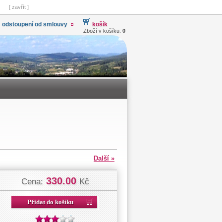
[ zavřít ]
odstoupení od smlouvy
košík
Zboží v košíku:
0
Další »
330.00
Cena:
Kč