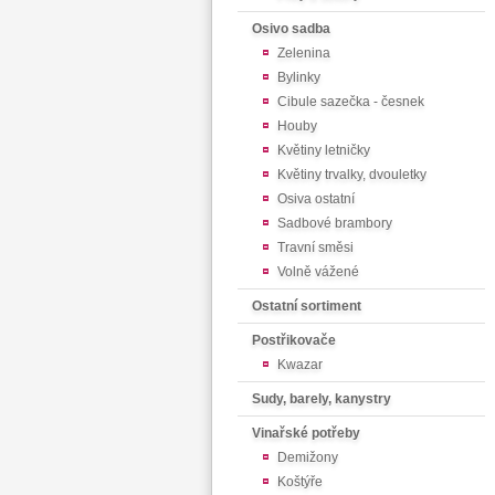
Osivo sadba
Zelenina
Bylinky
Cibule sazečka - česnek
Houby
Květiny letničky
Květiny trvalky, dvouletky
Osiva ostatní
Sadbové brambory
Travní směsi
Volně vážené
Ostatní sortiment
Postřikovače
Kwazar
Sudy, barely, kanystry
Vinařské potřeby
Demižony
Koštýře