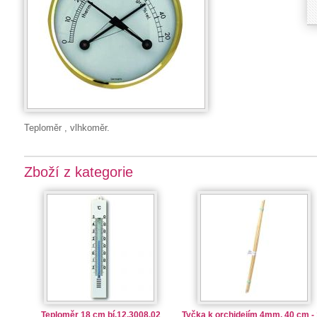
Teploměr , vlhkoměr.
Zboží z kategorie
Teploměr 18 cm bí.12.3008.02
Tyčka k orchidejím 4mm, 40 cm -