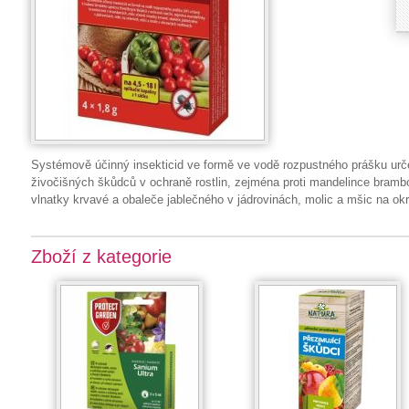
Systémově účinný insekticid ve formě ve vodě rozpustného prášku urč
živočišných škůdců v ochraně rostlin, zejména proti mandelince bram
vlnatky krvavé a obaleče jablečného v jádrovinách, molic a mšic na okr
Zboží z kategorie