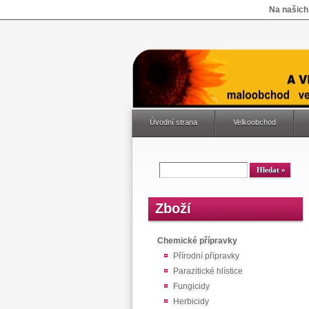
Na našich
Úvodní strana
Velkoobchod
Zboží
Chemické přípravky
Přírodní přípravky
Parazitické hlístice
Fungicidy
Herbicidy