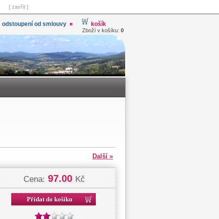
[ zavřít ]
odstoupení od smlouvy
košík
Zboží v košíku:
0
Další »
97.00
Cena:
Kč