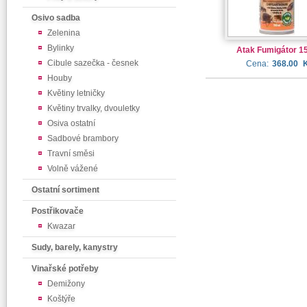
Osivo sadba
Zelenina
Bylinky
Atak Fumigátor 1
Cibule sazečka - česnek
Cena:
368.00
Houby
Květiny letničky
Květiny trvalky, dvouletky
Osiva ostatní
Sadbové brambory
Travní směsi
Volně vážené
Ostatní sortiment
Postřikovače
Kwazar
Sudy, barely, kanystry
Vinařské potřeby
Demižony
Koštýře