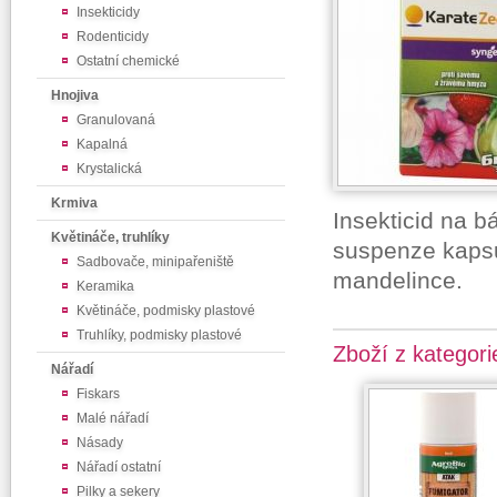
Insekticidy
Rodenticidy
Ostatní chemické
Hnojiva
Granulovaná
Kapalná
Krystalická
Krmiva
Insekticid na b
Květináče, truhlíky
suspenze kapsu
Sadbovače, minipařeniště
mandelince.
Keramika
Květináče, podmisky plastové
Truhlíky, podmisky plastové
Zboží z kategori
Nářadí
Fiskars
Malé nářadí
Násady
Nářadí ostatní
Pilky a sekery