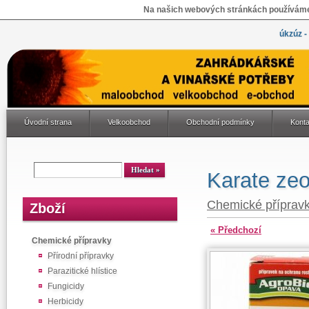
Na našich webových stránkách používáme 
úkzúz -
Úvodní strana
Velkoobchod
Obchodní podmínky
Konta
Karate ze
Chemické příprav
Zboží
« Předchozí
Chemické přípravky
Přírodní přípravky
Parazitické hlístice
Fungicidy
Herbicidy