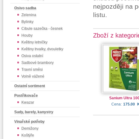
nejpozději na p
Osivo sadba
listu.
Zelenina
Bylinky
Cibule sazečka - česnek
Zboží z kategori
Houby
Květiny letničky
Květiny trvalky, dvouletky
Osiva ostatní
Sadbové brambory
Travní směsi
Volně vážené
Ostatní sortiment
Postřikovače
Sanium Ultra 10
Kwazar
Cena:
175.00
Sudy, barely, kanystry
Vinařské potřeby
Demižony
Koštýře