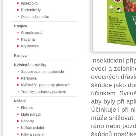
Insekticidy
Rodenticidy
Ostatní chemické
Hnojiva
Granulovaná
Kapalná
Krystalická
Krmiva
Insekticidní p
Květináče, truhlíky
ovoci a zeleni
Sadbovače, minipařeniště
ovocných dřevin
Keramika
škůdce jako do
Květináče, podmisky plastové
Truhlíky, podmisky plastové
účinkem. Svilu
aby byly při ap
Nářadí
Fiskars
Účinkuje i při 
Malé nářadí
může snižovat. 
Násady
ráno nebo pozdě
Nářadí ostatní
škůdců postřike
Pilky a sekery