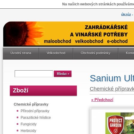
Na našich webových stránkách používáme 
úkzúz -
Úvodní strana
Velkoobchod
Obchodní podmínky
Konta
Sanium Ul
Chemické příprav
Zboží
« Předchozí
Chemické přípravky
Přírodní přípravky
Parazitické hlístice
Fungicidy
Herbicidy