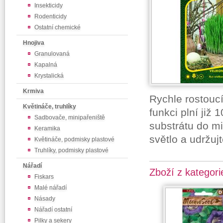
Insekticidy
Rodenticidy
Ostatní chemické
Hnojiva
Granulovaná
Kapalná
Krystalická
Krmiva
Rychle rostoucí
Květináče, truhlíky
funkci plní již 
Sadbovače, minipařeniště
substrátu do mi
Keramika
světlo a udržuj
Květináče, podmisky plastové
Truhlíky, podmisky plastové
Nářadí
Zboží z kategori
Fiskars
Malé nářadí
Násady
Nářadí ostatní
Pilky a sekery