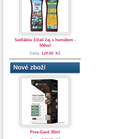
Sedlákův žížalí čaj s humátem -
500ml
Cena:
120.00
Kč
Nové zboží
Prev-Gard 30ml