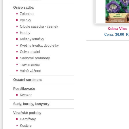
Osivo sadba
Zelenina
Bylinky
Cibule sazečka - česnek
Kobea Vilec
Houby
Cena:
36.00
K
Květiny letničky
Květiny trvalky, dvouletky
Osiva ostatní
Sadbové brambory
Travní směsi
Volně vážené
Ostatní sortiment
Postřikovače
Kwazar
Sudy, barely, kanystry
Vinařské potřeby
Demižony
Koštýře