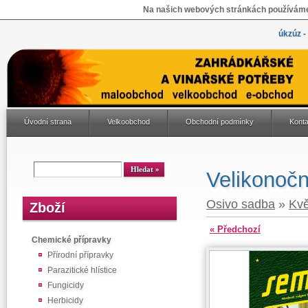
Na našich webových stránkách používáme 
úkzúz -
Úvodní strana
Velkoobchod
Obchodní podmínky
Konta
Velikonočn
Osivo sadba
»
Kvě
Zboží
« Předchozí
Chemické přípravky
Přírodní přípravky
Parazitické hlístice
Fungicidy
Herbicidy