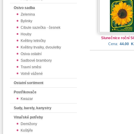
Osivo sadba
Zelenina
Bylinky
Cibule sazečka - česnek
Houby
Slunečnice roční 
Květiny letničky
Cena:
44.00
K
Květiny trvalky, dvouletky
Osiva ostatní
Sadbové brambory
Travní směsi
Volně vážené
Ostatní sortiment
Postřikovače
Kwazar
Sudy, barely, kanystry
Vinařské potřeby
Demižony
Koštýře