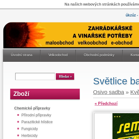
Na našich webových stránkách používáme 
úkzúz -
Úvodní strana
Velkoobchod
Obchodní podmínky
Konta
Světlice 
Osivo sadba
»
Kvě
Zboží
« Předchozí
Chemické přípravky
Přírodní přípravky
Parazitické hlístice
Fungicidy
Herbicidy