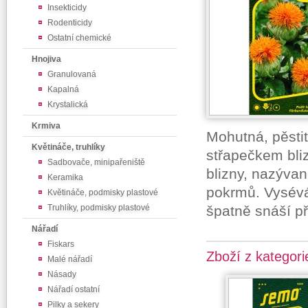
Insekticidy
Rodenticidy
Ostatní chemické
Hnojiva
Granulovaná
Kapalná
Krystalická
Krmiva
Mohutná, pěsti
Květináče, truhlíky
střapečkem bliz
Sadbovače, minipařeniště
blizny, nazývan
Keramika
pokrmů. Vysévá
Květináče, podmisky plastové
Truhlíky, podmisky plastové
špatně snáší p
Nářadí
Fiskars
Zboží z kategori
Malé nářadí
Násady
Nářadí ostatní
Pilky a sekery